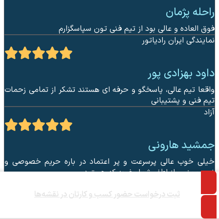
راحله پژمان
فوق العاده و عالی بود از تیم فنی تون سپاسگزارم
نمایندگی ایران رادیاتور
داود بهزادی پور
واقعا تیم عالی، پاسخگو و حرفه ای هستند تشکر از تمامی زحمات
تیم فنی و پشتیبانی
آزاد
جمشید هارونی
خیلی خوب عالی پرسرعت و پر اعتماد در باره حریم خصوصی و
غیره ممنون از لطف شما، خوبه که هستید
راننده کامیون سنگین پایه یکم
ثبت درخواست حضور کسب و کارتان در نقشه‌ها
اصغرمقدم