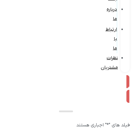
درباره
ما
ارتباط
با
ما
نظرات
مشتریان
ثبت در گوگل
فیلد های "
*
" اجباری هستند